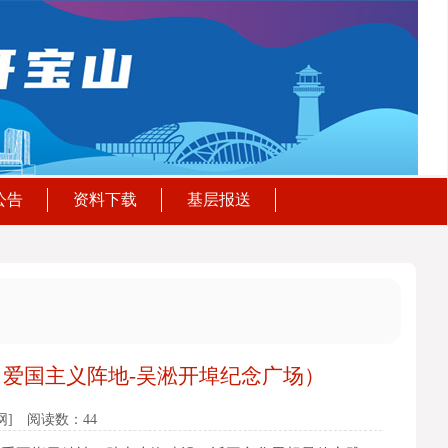
公告
资料下载
基层报送
（爱国主义阵地-吴淞开埠纪念广场）
网]
阅读数：44