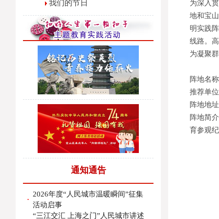
我们的节日
为深入贯
地和宝山
明实践阵
线路。高
为凝聚群
阵地名称
推荐单位
阵地地址
阵地简介
育参观纪
通知通告
2026年度“人民城市温暖瞬间”征集
·
活动启事
“三江交汇 上海之门”人民城市讲述