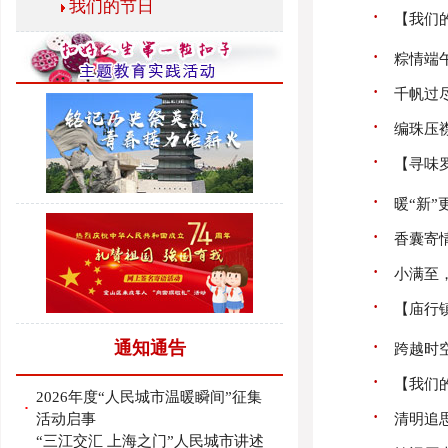
我们的节日
·
【我们
·
粽情端
·
千帆过尽
·
编珠压
·
【寻味
·
暖“新
·
香囊寄
·
小满至
·
【庙行
·
通知通告
跨越时
·
【我们
2026年度“人民城市温暖瞬间”征集
·
·
活动启事
清明追
“三江交汇 上海之门”人民城市讲述