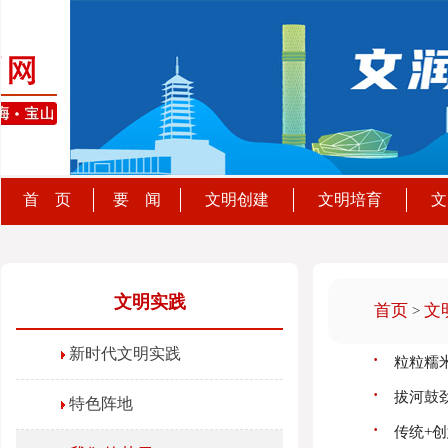
首 页
要 闻
文明创建
文明培育
文
文明实践
首页
文
>
新时代文明实践
·
粒粒糯
·
拔河鼓
特色阵地
·
传统+