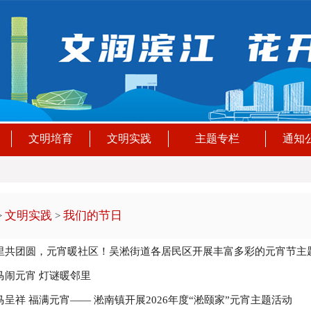
文明培育
文明实践
主题专栏
通知
文明实践
我们的节日
>
>
里共团圆，元宵暖社区！吴淞街道各居民区开展丰富多彩的元宵节主
马闹元宵 灯谜暖邻里
马呈祥 福满元宵—— 淞南镇开展2026年度“淞颐家”元宵主题活动