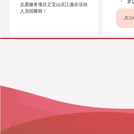
·
罗
·
志愿服务项目之宝山滨江漫步活动
人员招募啦！
共3