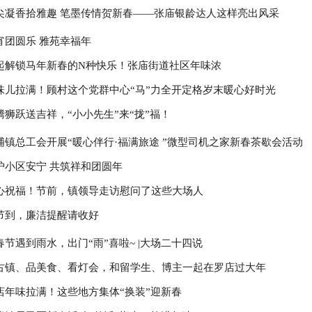
尖凝香拾雅趣 笔墨传情贺新春——张庙银龄达人这样亮出风采
宵团圆乐 雅苑幸福年
起解锁马年新春的N种快乐！张庙街道社区年味浓
味儿拉满！顾村这个党群中心“马”力全开定格岁末暖心好时光
腾狮跃送吉祥，“小小先生”来“拢”福！
浦镇总工会开展“暖心伴行·福满旅途 ”微型司机之家新春茶歇会活动
护小区安宁 共筑祥和团圆年
心祝福！节前，镇领导走访慰问了这些大场人
节到，廉洁提醒请收好
春节遇到雨水，出门“雨”喜啦~ |大场二十四说
古镇、品美食、看灯会，和留学生、博主一起在罗店过大年
店年味拉满！这些地方集体“换装”迎新春