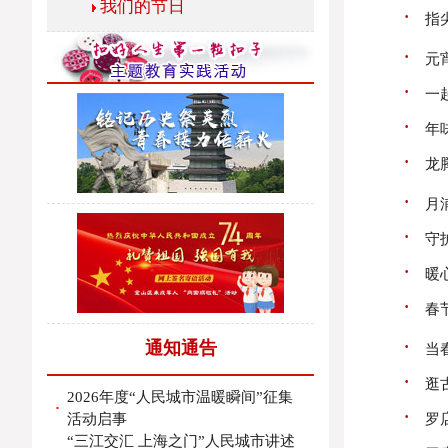
我们的节日
·
指
·
元
·
一
·
年
·
龙
·
月
·
守
·
暖
·
春
·
通知通告
当
·
逛
2026年度“人民城市温暖瞬间”征集
·
·
活动启事
罗
“三江交汇 上海之门”人民城市讲述