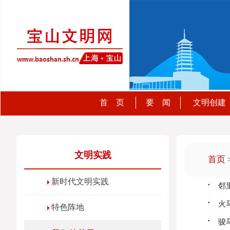
首 页
要 闻
文明创建
文明实践
首页
新时代文明实践
·
邻
·
火
特色阵地
·
骏